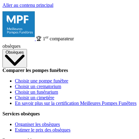
Aller au contenu principal
er
🏆
1
comparateur
obsèques
Obsèques
Comparer les pompes funèbres
Choisir une pompe funèbre
Choisir un crematorium
Choisir un funérarium
Choisir un cimetière
En savoir plus sur la certification Meilleures Pompes Funèbres
Services obsèques
Organiser les obsèques
Estimer le prix des obsèques