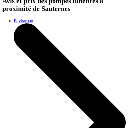
Avis et prix des
pompes funèbres
à
proximité de Sauternes
Puybarban