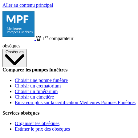
Aller au contenu principal
er
🏆
1
comparateur
obsèques
Obsèques
Comparer les pompes funèbres
Choisir une pompe funèbre
Choisir un crematorium
Choisir un funérarium
Choisir un cimetière
En savoir plus sur la certification Meilleures Pompes Funèbres
Services obsèques
Organiser les obsèques
Estimer le prix des obsèques