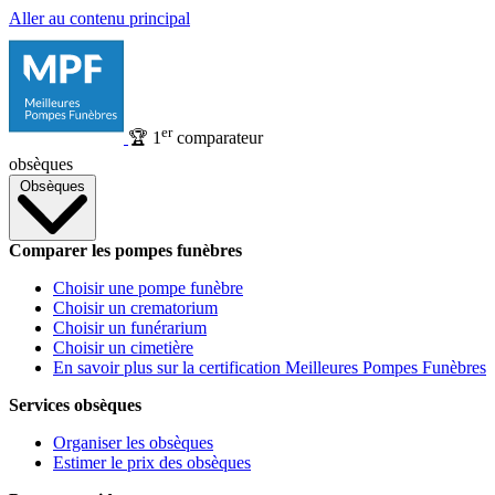
Aller au contenu principal
er
🏆
1
comparateur
obsèques
Obsèques
Comparer les pompes funèbres
Choisir une pompe funèbre
Choisir un crematorium
Choisir un funérarium
Choisir un cimetière
En savoir plus sur la certification Meilleures Pompes Funèbres
Services obsèques
Organiser les obsèques
Estimer le prix des obsèques