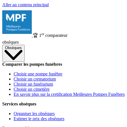
Aller au contenu principal
er
🏆
1
comparateur
obsèques
Obsèques
Comparer les pompes funèbres
Choisir une pompe funèbre
Choisir un crematorium
Choisir un funérarium
Choisir un cimetière
En savoir plus sur la certification Meilleures Pompes Funèbres
Services obsèques
Organiser les obsèques
Estimer le prix des obsèques