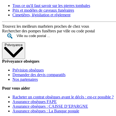
Tous ce qu'il faut savoir sur les pierres tombales
Prix et modèles de caveaux funéraires
Cimetières, législiation et réglement
Trouvez les meilleurs marbriers proches de chez vous
Rechercher des pompes funèbres par ville ou code postal
Prévoyance
Prévoyance obsèques
Prévision obsèques
Demander des devis comparatifs
Nos partenaires
Pour vous aider
Racheter un contrat obsèques avant le décès : est-ce possible ?
Assurance obsèques FAPE
Assurance obsèques : CAISSE D’EPARGNE
Assurance obsèques : La Banque postale