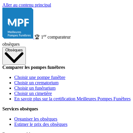
Aller au contenu principal
er
🏆
1
comparateur
obsèques
Obsèques
Comparer les pompes funèbres
Choisir une pompe funèbre
Choisir un crematorium
Choisir un funérarium
Choisir un cimetière
En savoir plus sur la certification Meilleures Pompes Funèbres
Services obsèques
Organiser les obsèques
Estimer le prix des obsèques