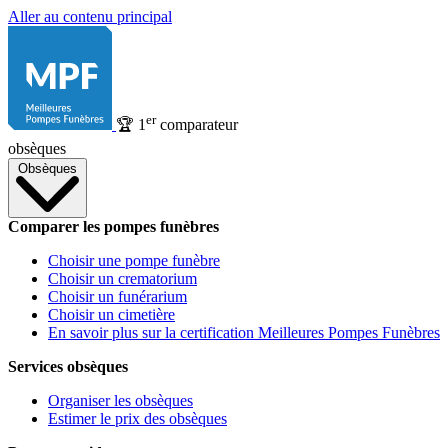
Aller au contenu principal
er
🏆
1
comparateur
obsèques
Obsèques
Comparer les pompes funèbres
Choisir une pompe funèbre
Choisir un crematorium
Choisir un funérarium
Choisir un cimetière
En savoir plus sur la certification Meilleures Pompes Funèbres
Services obsèques
Organiser les obsèques
Estimer le prix des obsèques