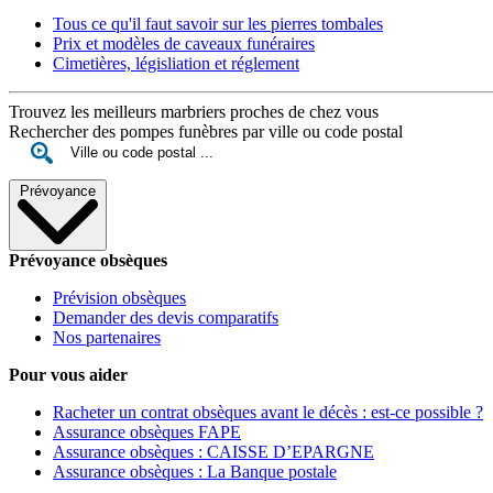
Tous ce qu'il faut savoir sur les pierres tombales
Prix et modèles de caveaux funéraires
Cimetières, législiation et réglement
Trouvez les meilleurs marbriers proches de chez vous
Rechercher des pompes funèbres par ville ou code postal
Prévoyance
Prévoyance obsèques
Prévision obsèques
Demander des devis comparatifs
Nos partenaires
Pour vous aider
Racheter un contrat obsèques avant le décès : est-ce possible ?
Assurance obsèques FAPE
Assurance obsèques : CAISSE D’EPARGNE
Assurance obsèques : La Banque postale