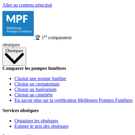
Aller au contenu principal
er
🏆
1
comparateur
obsèques
Obsèques
Comparer les pompes funèbres
Choisir une pompe funèbre
Choisir un crematorium
Choisir un funérarium
Choisir un cimetière
En savoir plus sur la certification Meilleures Pompes Funèbres
Services obsèques
Organiser les obsèques
Estimer le prix des obsèques