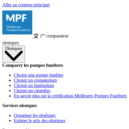
Aller au contenu principal
er
🏆
1
comparateur
obsèques
Obsèques
Comparer les pompes funèbres
Choisir une pompe funèbre
Choisir un crematorium
Choisir un funérarium
Choisir un cimetière
En savoir plus sur la certification Meilleures Pompes Funèbres
Services obsèques
Organiser les obsèques
Estimer le prix des obsèques