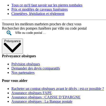
Tous ce qu'il faut savoir sur les pierres tombales
Prix et modèles de caveaux funéraires
Cimetières, législiation et réglement
Trouvez les meilleurs marbriers proches de chez vous
Rechercher des pompes funèbres par ville ou code postal
Prévoyance
Prévoyance obsèques
Prévision obsèques
Demander des devis comparatifs
Nos partenaires
Pour vous aider
Racheter un contrat obsèques avant le décès : est-ce possible ?
Assurance obsèques FAPE
Assurance obsèques : CAISSE D’EPARGNE
Assurance obsèques : La Banque postale