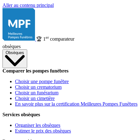
Aller au contenu principal
er
🏆
1
comparateur
obsèques
Obsèques
Comparer les pompes funèbres
Choisir une pompe funèbre
Choisir un crematorium
Choisir un funérarium
Choisir un cimetière
En savoir plus sur la certification Meilleures Pompes Funèbres
Services obsèques
Organiser les obsèques
Estimer le prix des obsèques