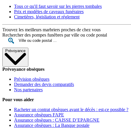
Tous ce qu'il faut savoir sur les pierres tombales
Prix et modèles de caveaux funéraires
Cimetières, législiation et réglement
Trouvez les meilleurs marbriers proches de chez vous
Rechercher des pompes funèbres par ville ou code postal
Prévoyance
Prévoyance obsèques
Prévision obsèques
Demander des devis comparatifs
Nos partenaires
Pour vous aider
Racheter un contrat obsèques avant le décès : est-ce possible ?
Assurance obsèques FAPE
Assurance obsèques : CAISSE D’EPARGNE
Assurance obsèques : La Banque postale