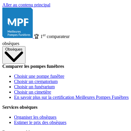
Aller au contenu principal
er
🏆
1
comparateur
obsèques
Obsèques
Comparer les pompes funèbres
Choisir une pompe funèbre
Choisir un crematorium
Choisir un funérarium
Choisir un cimetière
En savoir plus sur la certification Meilleures Pompes Funèbres
Services obsèques
Organiser les obsèques
Estimer le prix des obsèques