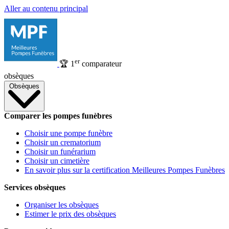
Aller au contenu principal
er
🏆
1
comparateur
obsèques
Obsèques
Comparer les pompes funèbres
Choisir une pompe funèbre
Choisir un crematorium
Choisir un funérarium
Choisir un cimetière
En savoir plus sur la certification Meilleures Pompes Funèbres
Services obsèques
Organiser les obsèques
Estimer le prix des obsèques