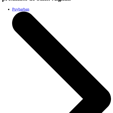
Puybarban