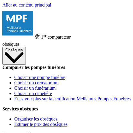
Aller au contenu principal
er
🏆
1
comparateur
obsèques
Obsèques
Comparer les pompes funèbres
Choisir une pompe funèbre
Choisir un crematorium
Choisir un funérarium
Choisir un cimetière
En savoir plus sur la certification Meilleures Pompes Funèbres
Services obsèques
Organiser les obsèques
Estimer le prix des obsèques