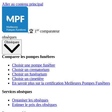
Aller au contenu principal
er
🏆
1
comparateur
obsèques
Obsèques
Comparer les pompes funèbres
Choisir une pompe funèbre
Choisir un crematorium
Choisir un funérarium
Choisir un cimetière
En savoir plus sur la certification Meilleures Pompes Funèbres
Services obsèques
Organiser les obsèques
Estimer le prix des obsèques