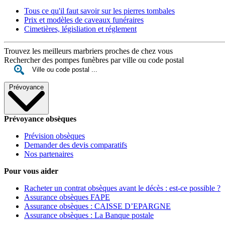
Tous ce qu'il faut savoir sur les pierres tombales
Prix et modèles de caveaux funéraires
Cimetières, législiation et réglement
Trouvez les meilleurs marbriers proches de chez vous
Rechercher des pompes funèbres par ville ou code postal
Prévoyance
Prévoyance obsèques
Prévision obsèques
Demander des devis comparatifs
Nos partenaires
Pour vous aider
Racheter un contrat obsèques avant le décès : est-ce possible ?
Assurance obsèques FAPE
Assurance obsèques : CAISSE D’EPARGNE
Assurance obsèques : La Banque postale