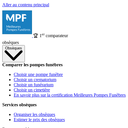
Aller au contenu principal
er
🏆
1
comparateur
obsèques
Obsèques
Comparer les pompes funèbres
Choisir une pompe funèbre
Choisir un crematorium
Choisir un funérarium
Choisir un cimetière
En savoir plus sur la certification Meilleures Pompes Funèbres
Services obsèques
Organiser les obsèques
Estimer le prix des obsèques