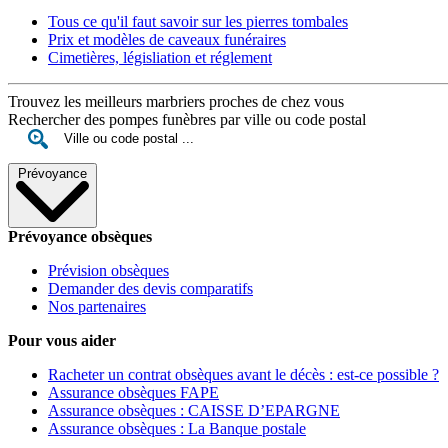
Tous ce qu'il faut savoir sur les pierres tombales
Prix et modèles de caveaux funéraires
Cimetières, législiation et réglement
Trouvez les meilleurs marbriers proches de chez vous
Rechercher des pompes funèbres par ville ou code postal
Prévoyance
Prévoyance obsèques
Prévision obsèques
Demander des devis comparatifs
Nos partenaires
Pour vous aider
Racheter un contrat obsèques avant le décès : est-ce possible ?
Assurance obsèques FAPE
Assurance obsèques : CAISSE D’EPARGNE
Assurance obsèques : La Banque postale