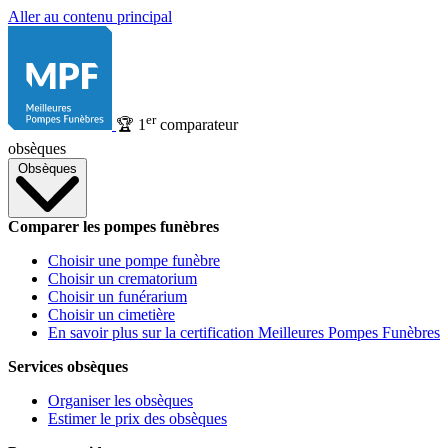
Aller au contenu principal
er
🏆
1
comparateur
obsèques
Obsèques
Comparer les pompes funèbres
Choisir une pompe funèbre
Choisir un crematorium
Choisir un funérarium
Choisir un cimetière
En savoir plus sur la certification Meilleures Pompes Funèbres
Services obsèques
Organiser les obsèques
Estimer le prix des obsèques