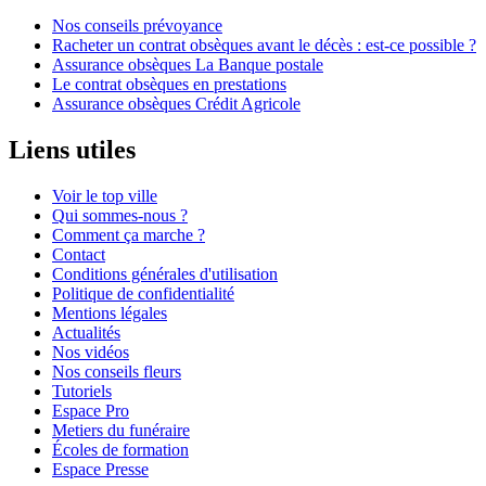
Nos conseils prévoyance
Racheter un contrat obsèques avant le décès : est-ce possible ?
Assurance obsèques La Banque postale
Le contrat obsèques en prestations
Assurance obsèques Crédit Agricole
Liens utiles
Voir le top ville
Qui sommes-nous ?
Comment ça marche ?
Contact
Conditions générales d'utilisation
Politique de confidentialité
Mentions légales
Actualités
Nos vidéos
Nos conseils fleurs
Tutoriels
Espace Pro
Metiers du funéraire
Écoles de formation
Espace Presse