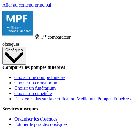
Aller au contenu principal
er
🏆
1
comparateur
obsèques
Obsèques
Comparer les pompes funèbres
Choisir une pompe funèbre
Choisir un crematorium
Choisir un funérarium
Choisir un cimetière
En savoir plus sur la certification Meilleures Pompes Funèbres
Services obsèques
Organiser les obsèques
Estimer le prix des obsèques