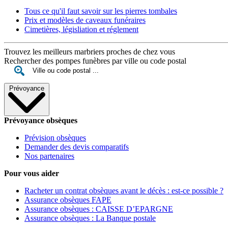
Tous ce qu'il faut savoir sur les pierres tombales
Prix et modèles de caveaux funéraires
Cimetières, législiation et réglement
Trouvez les meilleurs marbriers proches de chez vous
Rechercher des pompes funèbres par ville ou code postal
Prévoyance
Prévoyance obsèques
Prévision obsèques
Demander des devis comparatifs
Nos partenaires
Pour vous aider
Racheter un contrat obsèques avant le décès : est-ce possible ?
Assurance obsèques FAPE
Assurance obsèques : CAISSE D’EPARGNE
Assurance obsèques : La Banque postale