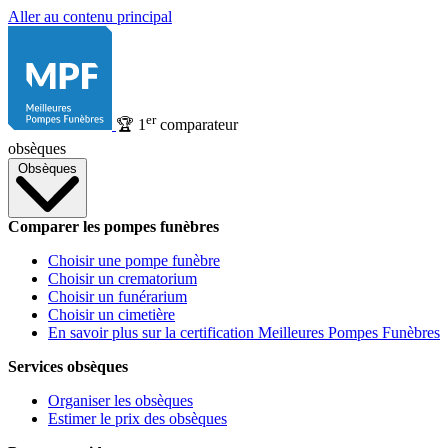
Aller au contenu principal
er
🏆
1
comparateur
obsèques
Obsèques
Comparer les pompes funèbres
Choisir une pompe funèbre
Choisir un crematorium
Choisir un funérarium
Choisir un cimetière
En savoir plus sur la certification Meilleures Pompes Funèbres
Services obsèques
Organiser les obsèques
Estimer le prix des obsèques