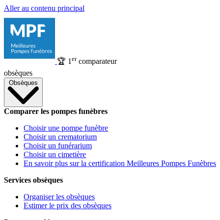
Aller au contenu principal
er
🏆
1
comparateur
obsèques
Obsèques
Comparer les pompes funèbres
Choisir une pompe funèbre
Choisir un crematorium
Choisir un funérarium
Choisir un cimetière
En savoir plus sur la certification Meilleures Pompes Funèbres
Services obsèques
Organiser les obsèques
Estimer le prix des obsèques