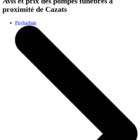
Avis et prix des
pompes funèbres
à
proximité de Cazats
Puybarban