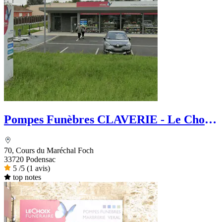
Pompes Funèbres CLAVERIE - Le Choix
Funéraire
70, Cours du Maréchal Foch
33720 Podensac
5
/5
(1 avis)
top notes