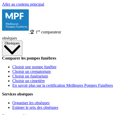
Aller au contenu principal
er
🏆
1
comparateur
obsèques
Obsèques
Comparer les pompes funèbres
Choisir une pompe funèbre
Choisir un crematorium
Choisir un funérarium
Choisir un cimetière
En savoir plus sur la certification Meilleures Pompes Funèbres
Services obsèques
Organiser les obsèques
Estimer le prix des obsèques