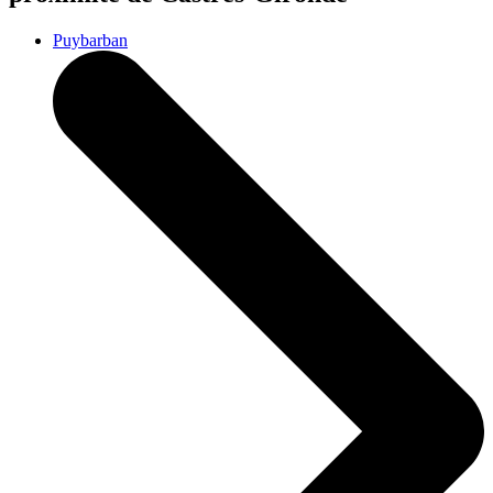
Puybarban