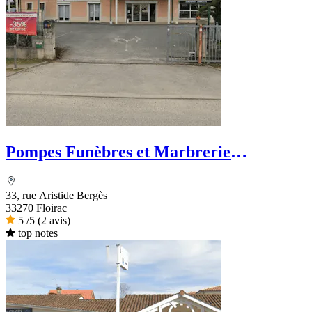
Pompes Funèbres et Marbrerie
Bordelaises - PFG
33, rue Aristide Bergès
33270 Floirac
5
/5
(2 avis)
top notes