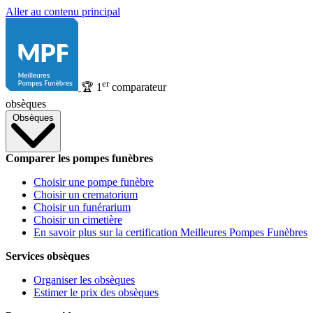
Aller au contenu principal
er
🏆
1
comparateur
obsèques
Obsèques
Comparer les pompes funèbres
Choisir une pompe funèbre
Choisir un crematorium
Choisir un funérarium
Choisir un cimetière
En savoir plus sur la certification Meilleures Pompes Funèbres
Services obsèques
Organiser les obsèques
Estimer le prix des obsèques