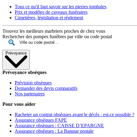
Tous ce qu'il faut savoir sur les pierres tombales
Prix et modèles de caveaux funéraires
Cimetières, législiation et réglement
Trouvez les meilleurs marbriers proches de chez vous
Rechercher des pompes funèbres par ville ou code postal
Prévoyance
Prévoyance obsèques
Prévision obsèques
Demander des devis comparatifs
Nos partenaires
Pour vous aider
Racheter un contrat obsèques avant le décès : est-ce possible ?
Assurance obsèques FAPE
Assurance obsèques : CAISSE D’EPARGNE
Assurance obsèques : La Banque postale