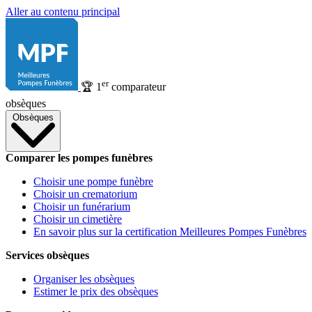
Aller au contenu principal
er
🏆
1
comparateur
obsèques
Obsèques
Comparer les pompes funèbres
Choisir une pompe funèbre
Choisir un crematorium
Choisir un funérarium
Choisir un cimetière
En savoir plus sur la certification Meilleures Pompes Funèbres
Services obsèques
Organiser les obsèques
Estimer le prix des obsèques