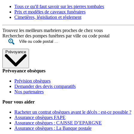
Tous ce qu'il faut savoir sur les pierres tombales
Prix et modèles de caveaux funéraires
Cimetières, législiation et réglement
Trouvez les meilleurs marbriers proches de chez vous
Rechercher des pompes funèbres par ville ou code postal
Prévoyance
Prévoyance obsèques
Prévision obsèques
Demander des devis comparatifs
Nos partenaires
Pour vous aider
Racheter un contrat obsèques avant le décès : est-ce possible ?
Assurance obsèques FAPE
Assurance obsèques : CAISSE D’EPARGNE
Assurance obsèques : La Banque postale