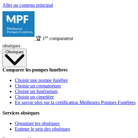
Aller au contenu principal
er
🏆
1
comparateur
obsèques
Obsèques
Comparer les pompes funèbres
Choisir une pompe funèbre
Choisir un crematorium
Choisir un funérarium
Choisir un cimetière
En savoir plus sur la certification Meilleures Pompes Funèbres
Services obsèques
Organiser les obsèques
Estimer le prix des obsèques