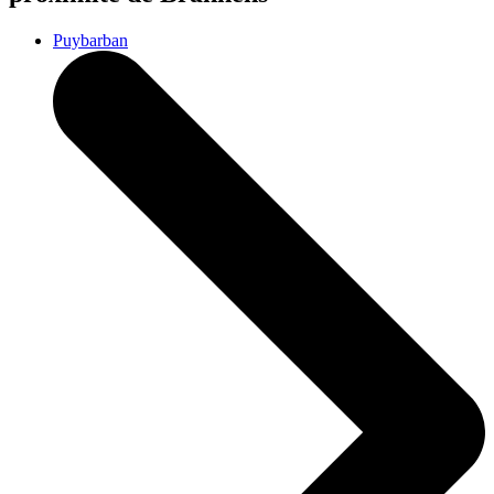
Puybarban