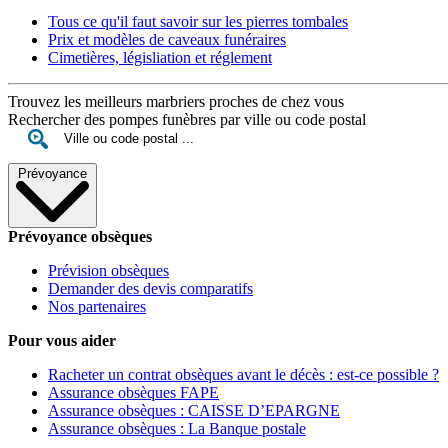
Tous ce qu'il faut savoir sur les pierres tombales
Prix et modèles de caveaux funéraires
Cimetières, législiation et réglement
Trouvez les meilleurs marbriers proches de chez vous
Rechercher des pompes funèbres par ville ou code postal
Prévoyance
Prévoyance obsèques
Prévision obsèques
Demander des devis comparatifs
Nos partenaires
Pour vous aider
Racheter un contrat obsèques avant le décès : est-ce possible ?
Assurance obsèques FAPE
Assurance obsèques : CAISSE D’EPARGNE
Assurance obsèques : La Banque postale