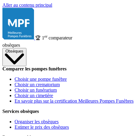
Aller au contenu principal
er
🏆
1
comparateur
obsèques
Obsèques
Comparer les pompes funèbres
Choisir une pompe funèbre
Choisir un crematorium
Choisir un funérarium
Choisir un cimetière
En savoir plus sur la certification Meilleures Pompes Funèbres
Services obsèques
Organiser les obsèques
Estimer le prix des obsèques