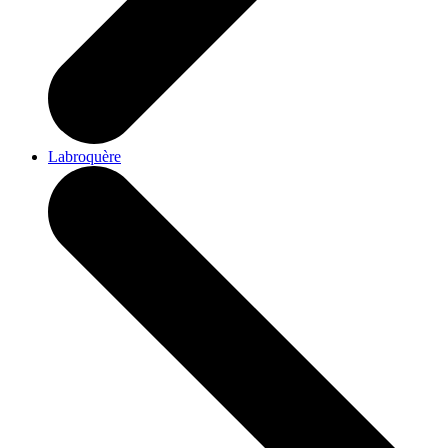
Labroquère