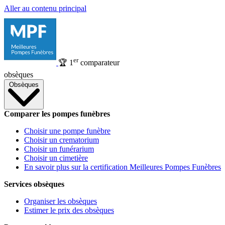
Aller au contenu principal
er
🏆
1
comparateur
obsèques
Obsèques
Comparer les pompes funèbres
Choisir une pompe funèbre
Choisir un crematorium
Choisir un funérarium
Choisir un cimetière
En savoir plus sur la certification Meilleures Pompes Funèbres
Services obsèques
Organiser les obsèques
Estimer le prix des obsèques