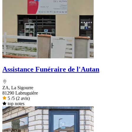
Assistance Funéraire de l'Autan
ZA, La Sigourre
81290 Labruguière
5
/5
(2 avis)
top notes