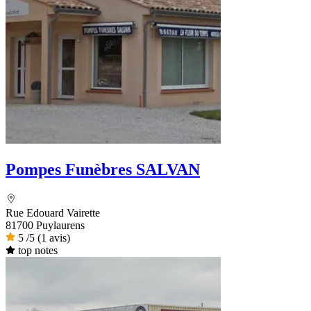
Pompes Funèbres SALVAN
Rue Edouard Vairette
81700 Puylaurens
5
/5
(1 avis)
top notes