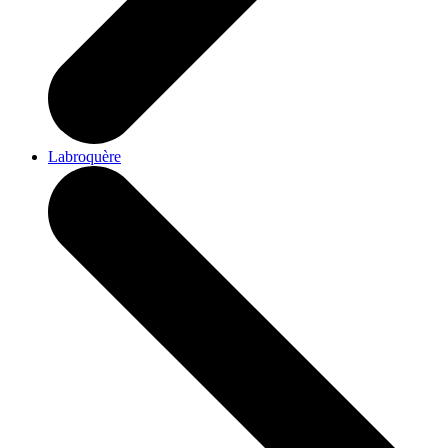
Labroquère