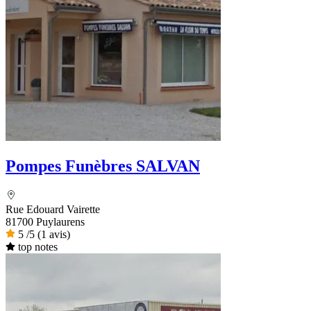
Pompes Funèbres SALVAN
Rue Edouard Vairette
81700 Puylaurens
5
/5
(1 avis)
top notes