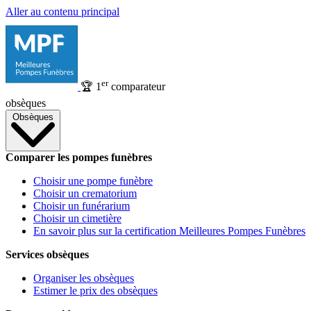
Aller au contenu principal
er
🏆
1
comparateur
obsèques
Obsèques
Comparer les pompes funèbres
Choisir une pompe funèbre
Choisir un crematorium
Choisir un funérarium
Choisir un cimetière
En savoir plus sur la certification Meilleures Pompes Funèbres
Services obsèques
Organiser les obsèques
Estimer le prix des obsèques