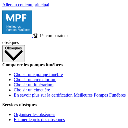
Aller au contenu principal
er
🏆
1
comparateur
obsèques
Obsèques
Comparer les pompes funèbres
Choisir une pompe funèbre
Choisir un crematorium
Choisir un funérarium
Choisir un cimetière
En savoir plus sur la certification Meilleures Pompes Funèbres
Services obsèques
Organiser les obsèques
Estimer le prix des obsèques