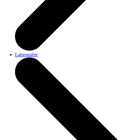
Labroquère