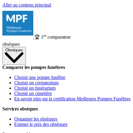
Aller au contenu principal
er
🏆
1
comparateur
obsèques
Obsèques
Comparer les pompes funèbres
Choisir une pompe funèbre
Choisir un crematorium
Choisir un funérarium
Choisir un cimetière
En savoir plus sur la certification Meilleures Pompes Funèbres
Services obsèques
Organiser les obsèques
Estimer le prix des obsèques