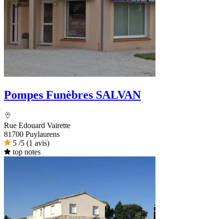
Pompes Funèbres SALVAN
Rue Edouard Vairette
81700 Puylaurens
5
/5
(1 avis)
top notes