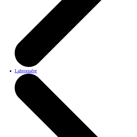
Labroquère