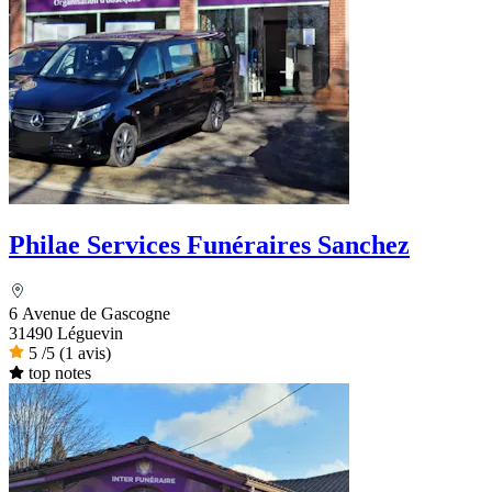
Philae Services Funéraires Sanchez
6 Avenue de Gascogne
31490 Léguevin
5
/5
(1 avis)
top notes