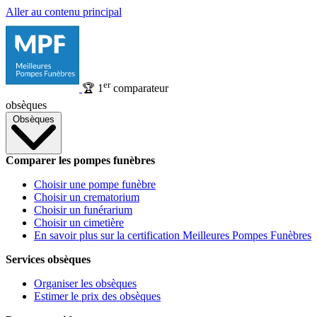
Aller au contenu principal
er
🏆
1
comparateur
obsèques
Obsèques
Comparer les pompes funèbres
Choisir une pompe funèbre
Choisir un crematorium
Choisir un funérarium
Choisir un cimetière
En savoir plus sur la certification Meilleures Pompes Funèbres
Services obsèques
Organiser les obsèques
Estimer le prix des obsèques