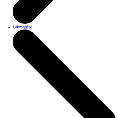
Labroquère