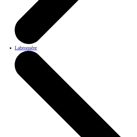
Labroquère