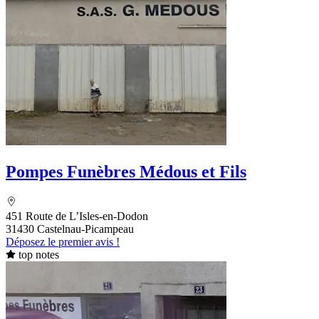
Pompes Funèbres Médous et Fils
451 Route de L’Isles-en-Dodon
31430 Castelnau-Picampeau
Déposez le premier avis !
top notes