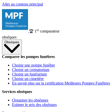
Aller au contenu principal
er
🏆
1
comparateur
obsèques
Obsèques
Comparer les pompes funèbres
Choisir une pompe funèbre
Choisir un crematorium
Choisir un funérarium
Choisir un cimetière
En savoir plus sur la certification Meilleures Pompes Funèbres
Services obsèques
Organiser les obsèques
Estimer le prix des obsèques