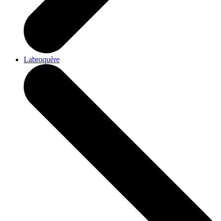
Labroquère