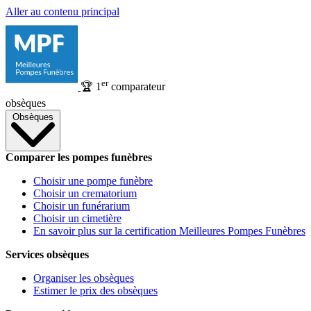
Aller au contenu principal
er
🏆
1
comparateur
obsèques
Obsèques
Comparer les pompes funèbres
Choisir une pompe funèbre
Choisir un crematorium
Choisir un funérarium
Choisir un cimetière
En savoir plus sur la certification Meilleures Pompes Funèbres
Services obsèques
Organiser les obsèques
Estimer le prix des obsèques