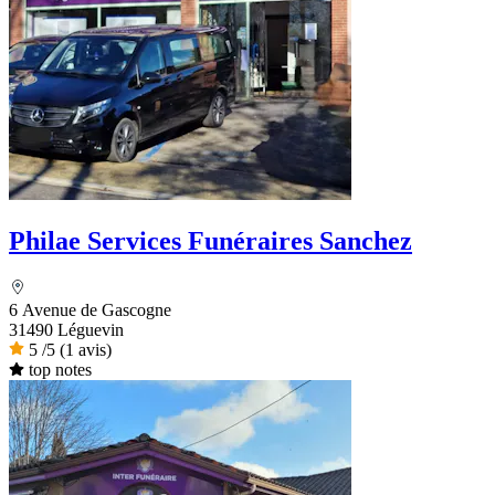
Philae Services Funéraires Sanchez
6 Avenue de Gascogne
31490 Léguevin
5
/5
(1 avis)
top notes