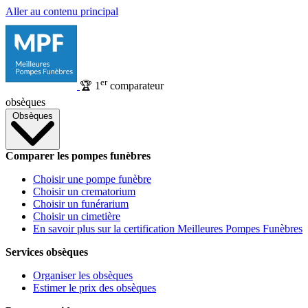
Aller au contenu principal
er
🏆
1
comparateur
obsèques
Obsèques
Comparer les pompes funèbres
Choisir une pompe funèbre
Choisir un crematorium
Choisir un funérarium
Choisir un cimetière
En savoir plus sur la certification Meilleures Pompes Funèbres
Services obsèques
Organiser les obsèques
Estimer le prix des obsèques