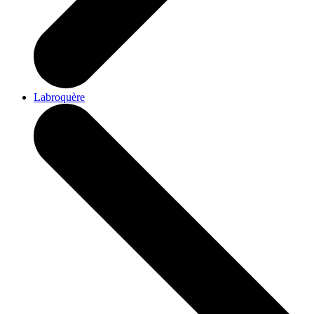
Labroquère