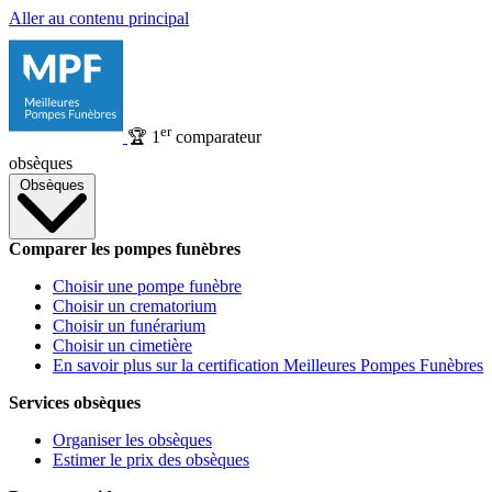
Aller au contenu principal
er
🏆
1
comparateur
obsèques
Obsèques
Comparer les pompes funèbres
Choisir une pompe funèbre
Choisir un crematorium
Choisir un funérarium
Choisir un cimetière
En savoir plus sur la certification Meilleures Pompes Funèbres
Services obsèques
Organiser les obsèques
Estimer le prix des obsèques