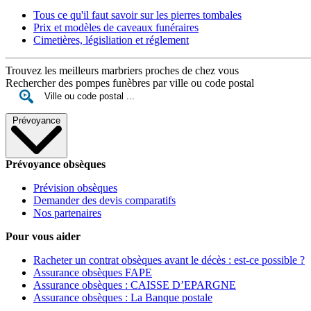
Tous ce qu'il faut savoir sur les pierres tombales
Prix et modèles de caveaux funéraires
Cimetières, législiation et réglement
Trouvez les meilleurs marbriers proches de chez vous
Rechercher des pompes funèbres par ville ou code postal
Prévoyance
Prévoyance obsèques
Prévision obsèques
Demander des devis comparatifs
Nos partenaires
Pour vous aider
Racheter un contrat obsèques avant le décès : est-ce possible ?
Assurance obsèques FAPE
Assurance obsèques : CAISSE D’EPARGNE
Assurance obsèques : La Banque postale