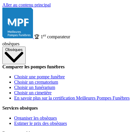
Aller au contenu principal
er
🏆
1
comparateur
obsèques
Obsèques
Comparer les pompes funèbres
Choisir une pompe funèbre
Choisir un crematorium
Choisir un funérarium
Choisir un cimetière
En savoir plus sur la certification Meilleures Pompes Funèbres
Services obsèques
Organiser les obsèques
Estimer le prix des obsèques