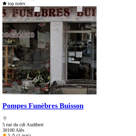
top notes
Pompes Funèbres Buisson
5 rue du cdt Audibert
30100 Alès
5
/5
(1 avis)