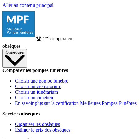
Aller au contenu principal
er
🏆
1
comparateur
obsèques
Obsèques
Comparer les pompes funèbres
Choisir une pompe funèbre
Choisir un crematorium
Choisir un funérarium
Choisir un cimetière
En savoir plus sur la certification Meilleures Pompes Funèbres
Services obsèques
Organiser les obsèques
Estimer le prix des obsèques