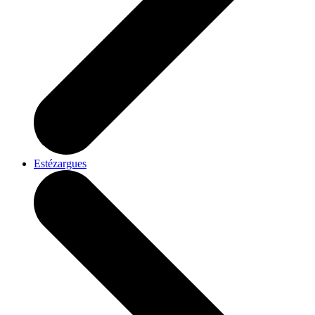
Estézargues