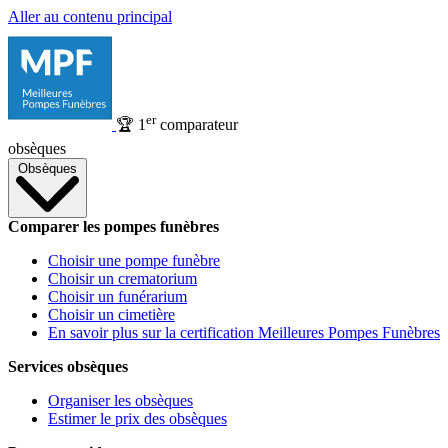
Aller au contenu principal
er
🏆
1
comparateur
obsèques
Obsèques
Comparer les pompes funèbres
Choisir une pompe funèbre
Choisir un crematorium
Choisir un funérarium
Choisir un cimetière
En savoir plus sur la certification Meilleures Pompes Funèbres
Services obsèques
Organiser les obsèques
Estimer le prix des obsèques