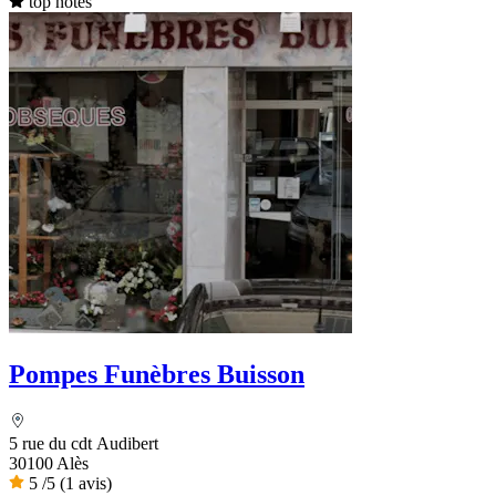
top notes
Pompes Funèbres Buisson
5 rue du cdt Audibert
30100 Alès
5
/5
(1 avis)