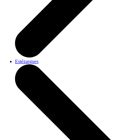
Estézargues