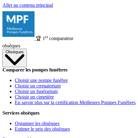
Aller au contenu principal
er
🏆
1
comparateur
obsèques
Obsèques
Comparer les pompes funèbres
Choisir une pompe funèbre
Choisir un crematorium
Choisir un funérarium
Choisir un cimetière
En savoir plus sur la certification Meilleures Pompes Funèbres
Services obsèques
Organiser les obsèques
Estimer le prix des obsèques