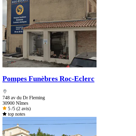
Pompes Funèbres Roc-Eclerc
748 av du Dr Fleming
30900 Nîmes
5
/5
(2 avis)
top notes