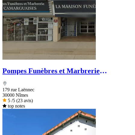
Pompes Funèbres et Marbrerie
Camarguaise - Dignité Funéraire
179 rue Laënnec
30000 Nîmes
5
/5
(23 avis)
top notes