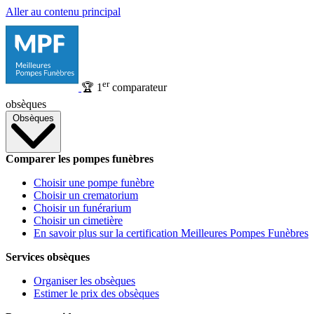
Aller au contenu principal
er
🏆
1
comparateur
obsèques
Obsèques
Comparer les pompes funèbres
Choisir une pompe funèbre
Choisir un crematorium
Choisir un funérarium
Choisir un cimetière
En savoir plus sur la certification Meilleures Pompes Funèbres
Services obsèques
Organiser les obsèques
Estimer le prix des obsèques