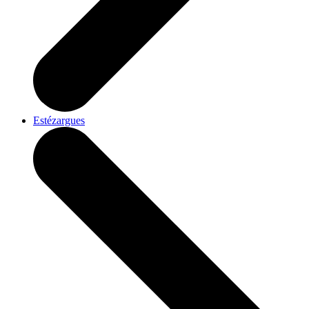
Estézargues