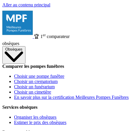
Aller au contenu principal
er
🏆
1
comparateur
obsèques
Obsèques
Comparer les pompes funèbres
Choisir une pompe funèbre
Choisir un crematorium
Choisir un funérarium
Choisir un cimetière
En savoir plus sur la certification Meilleures Pompes Funèbres
Services obsèques
Organiser les obsèques
Estimer le prix des obsèques