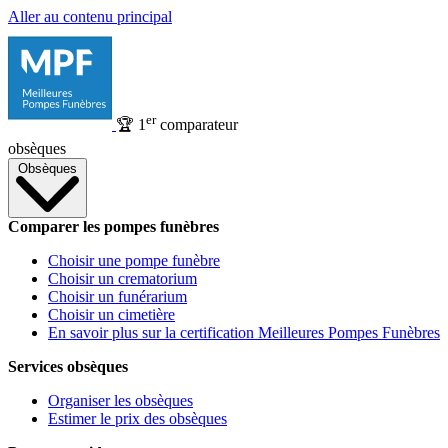
Aller au contenu principal
er
🏆
1
comparateur
obsèques
Obsèques
Comparer les pompes funèbres
Choisir une pompe funèbre
Choisir un crematorium
Choisir un funérarium
Choisir un cimetière
En savoir plus sur la certification Meilleures Pompes Funèbres
Services obsèques
Organiser les obsèques
Estimer le prix des obsèques