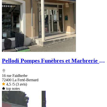
Pellodi Pompes Funèbres et Marbrerie -
PFG
16 rue Faidherbe
72400 La Ferté-Bernard
4,5
/5
(3 avis)
top notes