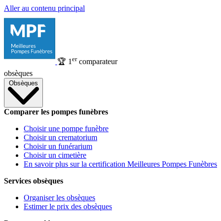
Aller au contenu principal
er
🏆
1
comparateur
obsèques
Obsèques
Comparer les pompes funèbres
Choisir une pompe funèbre
Choisir un crematorium
Choisir un funérarium
Choisir un cimetière
En savoir plus sur la certification Meilleures Pompes Funèbres
Services obsèques
Organiser les obsèques
Estimer le prix des obsèques