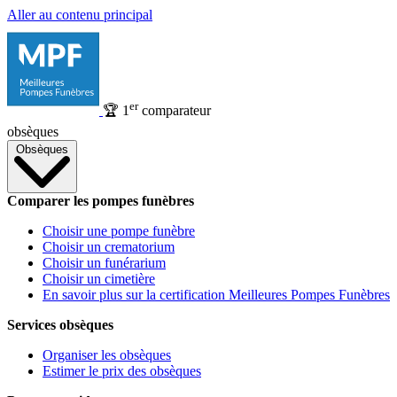
Aller au contenu principal
er
🏆
1
comparateur
obsèques
Obsèques
Comparer les pompes funèbres
Choisir une pompe funèbre
Choisir un crematorium
Choisir un funérarium
Choisir un cimetière
En savoir plus sur la certification Meilleures Pompes Funèbres
Services obsèques
Organiser les obsèques
Estimer le prix des obsèques