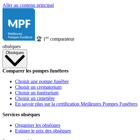
Aller au contenu principal
er
🏆
1
comparateur
obsèques
Obsèques
Comparer les pompes funèbres
Choisir une pompe funèbre
Choisir un crematorium
Choisir un funérarium
Choisir un cimetière
En savoir plus sur la certification Meilleures Pompes Funèbres
Services obsèques
Organiser les obsèques
Estimer le prix des obsèques