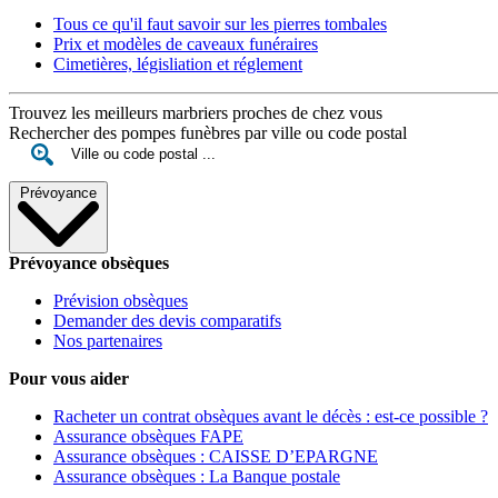
Tous ce qu'il faut savoir sur les pierres tombales
Prix et modèles de caveaux funéraires
Cimetières, législiation et réglement
Trouvez les meilleurs marbriers proches de chez vous
Rechercher des pompes funèbres par ville ou code postal
Prévoyance
Prévoyance obsèques
Prévision obsèques
Demander des devis comparatifs
Nos partenaires
Pour vous aider
Racheter un contrat obsèques avant le décès : est-ce possible ?
Assurance obsèques FAPE
Assurance obsèques : CAISSE D’EPARGNE
Assurance obsèques : La Banque postale