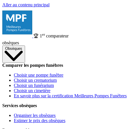
Aller au contenu principal
er
🏆
1
comparateur
obsèques
Obsèques
Comparer les pompes funèbres
Choisir une pompe funèbre
Choisir un crematorium
Choisir un funérarium
Choisir un cimetière
En savoir plus sur la certification Meilleures Pompes Funèbres
Services obsèques
Organiser les obsèques
Estimer le prix des obsèques