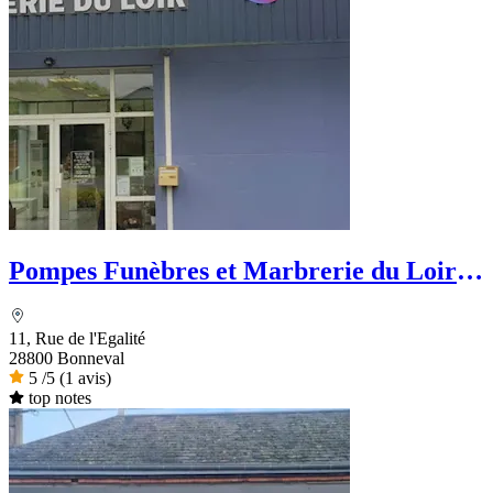
Pompes Funèbres et Marbrerie du Loir -
PFG
11, Rue de l'Egalité
28800 Bonneval
5
/5
(1 avis)
top notes