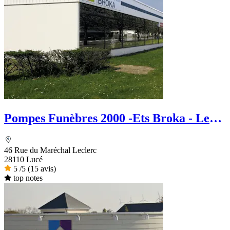
Pompes Funèbres 2000 -Ets Broka - Le
Choix Funéraire
46 Rue du Maréchal Leclerc
28110 Lucé
5
/5
(15 avis)
top notes