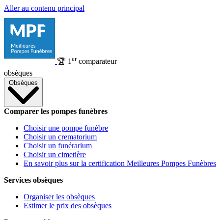
Aller au contenu principal
er
🏆
1
comparateur
obsèques
Obsèques
Comparer les pompes funèbres
Choisir une pompe funèbre
Choisir un crematorium
Choisir un funérarium
Choisir un cimetière
En savoir plus sur la certification Meilleures Pompes Funèbres
Services obsèques
Organiser les obsèques
Estimer le prix des obsèques