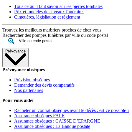
Tous ce qu'il faut savoir sur les pierres tombales
Prix et modèles de caveaux funéraires
Cimetières, législiation et réglement
Trouvez les meilleurs marbriers proches de chez vous
Rechercher des pompes funèbres par ville ou code postal
Prévoyance
Prévoyance obsèques
Prévision obsèques
Demander des devis comparatifs
Nos partenaires
Pour vous aider
Racheter un contrat obsèques avant le décès : est-ce possible ?
Assurance obsèques FAPE
Assurance obsèques : CAISSE D’EPARGNE
Assurance obsèques : La Banque postale