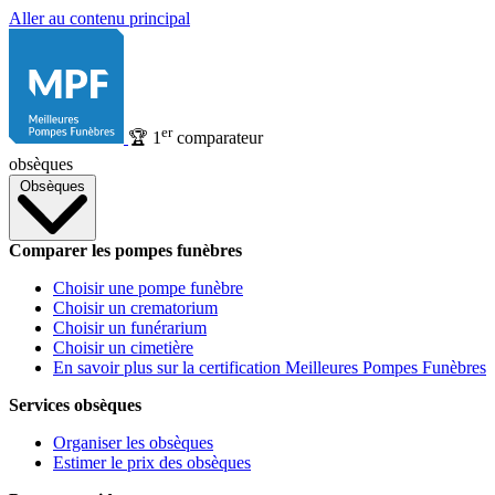
Aller au contenu principal
er
🏆
1
comparateur
obsèques
Obsèques
Comparer les pompes funèbres
Choisir une pompe funèbre
Choisir un crematorium
Choisir un funérarium
Choisir un cimetière
En savoir plus sur la certification Meilleures Pompes Funèbres
Services obsèques
Organiser les obsèques
Estimer le prix des obsèques