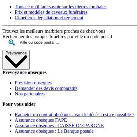
Tous ce qu'il faut savoir sur les pierres tombales
Prix et modèles de caveaux funéraires
Cimetières, législiation et réglement
Trouvez les meilleurs marbriers proches de chez vous
Rechercher des pompes funèbres par ville ou code postal
Prévoyance
Prévoyance obsèques
Prévision obsèques
Demander des devis comparatifs
Nos partenaires
Pour vous aider
Racheter un contrat obsèques avant le décès : est-ce possible ?
Assurance obsèques FAPE
Assurance obsèques : CAISSE D’EPARGNE
Assurance obsèques : La Banque postale