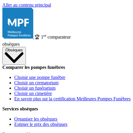
Aller au contenu principal
er
🏆
1
comparateur
obsèques
Obsèques
Comparer les pompes funèbres
Choisir une pompe funèbre
Choisir un crematorium
Choisir un funérarium
Choisir un cimetière
En savoir plus sur la certification Meilleures Pompes Funèbres
Services obsèques
Organiser les obsèques
Estimer le prix des obsèques