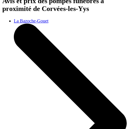
Avis et prix des
pompes funèbres
à
proximité de Corvées-les-Yys
La Bazoche-Gouet