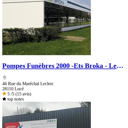
Pompes Funèbres 2000 -Ets Broka - Le
Choix Funéraire
46 Rue du Maréchal Leclerc
28110 Lucé
5
/5
(15 avis)
top notes