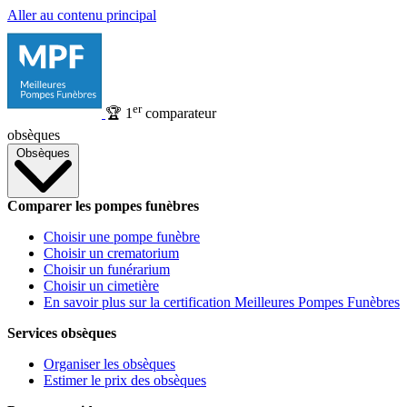
Aller au contenu principal
er
🏆
1
comparateur
obsèques
Obsèques
Comparer les pompes funèbres
Choisir une pompe funèbre
Choisir un crematorium
Choisir un funérarium
Choisir un cimetière
En savoir plus sur la certification Meilleures Pompes Funèbres
Services obsèques
Organiser les obsèques
Estimer le prix des obsèques