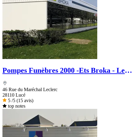
Pompes Funèbres 2000 -Ets Broka - Le
Choix Funéraire
46 Rue du Maréchal Leclerc
28110 Lucé
5
/5
(15 avis)
top notes