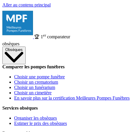
Aller au contenu principal
er
🏆
1
comparateur
obsèques
Obsèques
Comparer les pompes funèbres
Choisir une pompe funèbre
Choisir un crematorium
Choisir un funérarium
Choisir un cimetière
En savoir plus sur la certification Meilleures Pompes Funèbres
Services obsèques
Organiser les obsèques
Estimer le prix des obsèques