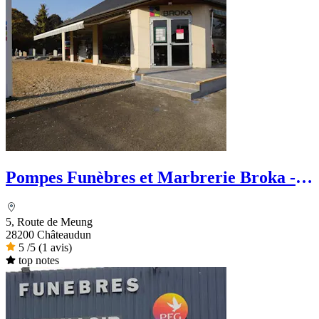
Pompes Funèbres et Marbrerie Broka -
Le Choix Funéraire
5, Route de Meung
28200 Châteaudun
5
/5
(1 avis)
top notes