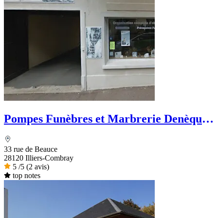
Pompes Funèbres et Marbrerie Denèque -
Dignité Funéraire
33 rue de Beauce
28120 Illiers-Combray
5
/5
(2 avis)
top notes