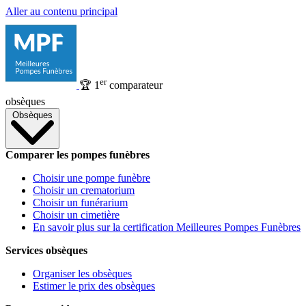
Aller au contenu principal
er
🏆
1
comparateur
obsèques
Obsèques
Comparer les pompes funèbres
Choisir une pompe funèbre
Choisir un crematorium
Choisir un funérarium
Choisir un cimetière
En savoir plus sur la certification Meilleures Pompes Funèbres
Services obsèques
Organiser les obsèques
Estimer le prix des obsèques