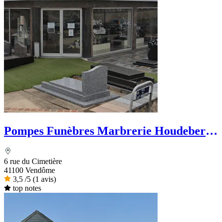
Pompes Funèbres Marbrerie Houdebert
et Fils
6 rue du Cimetière
41100 Vendôme
3,5
/5
(1 avis)
top notes